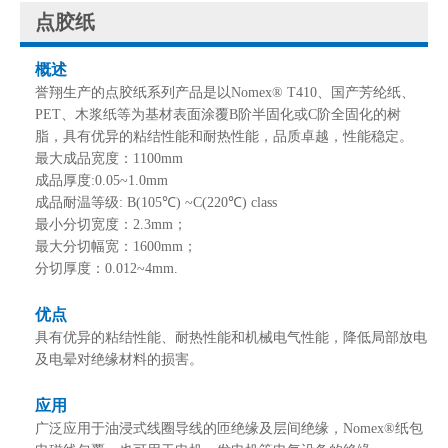
点胶纸
概述
誉翔生产的点胶纸系列产品是以Nomex® T410、国产芳纶纸、
PET、木浆纸等为基材表面涂覆B阶半固化或C阶全固化的树
脂，具有优异的粘结性能和耐热性能，品质卓越，性能稳定。
最大成品宽度：1100mm
成品厚度:0.05~1.0mm
成品耐温等级: B(105℃) ~C(220℃) class
最小分切宽度：2.3mm；
最大分切幅宽：1600mm；
分切厚度：0.012~4mm.
优点
具有优异的粘结性能、耐热性能和机械电气性能，降低局部放电
及电晕对绝缘材料的损害。
应用
广泛应用于油浸式线圈导线的匝绝缘及层间绝缘，Nomex®纸包