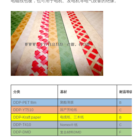
电磁线包覆，也可用于电机、发电机等电气设备的绝缘。
分类
基材
耐温等级
DDP-PET film
聚酯薄膜
B
DDP-YT510
国产芳纶纸
C
DDP-Kraft paper
电缆纸、三木纸
B
DDP-T410
Nomex®
C
纸
DDP-DMD
DMD
F
复合材料